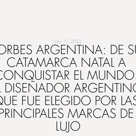
Dec 11, 2025
ORBES ARGENTINA: DE SU
CATAMARCA NATAL A 
CONQUISTAR EL MUNDO:
L DISEÑADOR ARGENTIN
UE FUE ELEGIDO POR LAS
PRINCIPALES MARCAS DE 
LUJO